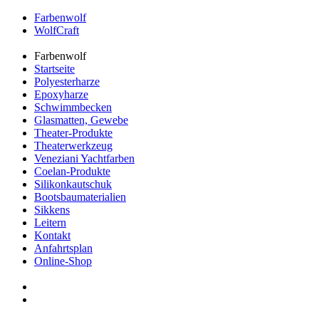
Farbenwolf
WolfCraft
Farbenwolf
Startseite
Polyesterharze
Epoxyharze
Schwimmbecken
Glasmatten, Gewebe
Theater-Produkte
Theaterwerkzeug
Veneziani Yachtfarben
Coelan-Produkte
Silikonkautschuk
Bootsbaumaterialien
Sikkens
Leitern
Kontakt
Anfahrtsplan
Online-Shop