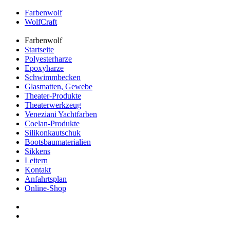
Farbenwolf
WolfCraft
Farbenwolf
Startseite
Polyesterharze
Epoxyharze
Schwimmbecken
Glasmatten, Gewebe
Theater-Produkte
Theaterwerkzeug
Veneziani Yachtfarben
Coelan-Produkte
Silikonkautschuk
Bootsbaumaterialien
Sikkens
Leitern
Kontakt
Anfahrtsplan
Online-Shop