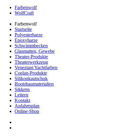
Farbenwolf
WolfCraft
Farbenwolf
Startseite
Polyesterharze
Epoxyharze
Schwimmbecken
Glasmatten, Gewebe
Theater-Produkte
Theaterwerkzeug
Veneziani Yachtfarben
Coelan-Produkte
Silikonkautschuk
Bootsbaumaterialien
Sikkens
Leitern
Kontakt
Anfahrtsplan
Online-Shop