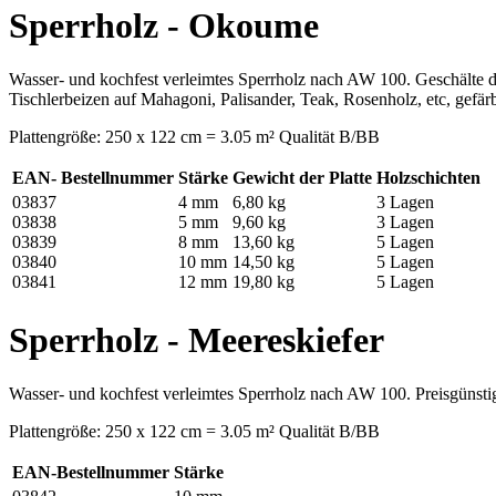
Sperrholz - Okoume
Wasser- und kochfest verleimtes Sperrholz nach AW 100. Geschälte 
Tischlerbeizen auf Mahagoni, Palisander, Teak, Rosenholz, etc, gefär
Plattengröße: 250 x 122 cm = 3.05 m² Qualität B/BB
EAN- Bestellnummer
Stärke
Gewicht der Platte
Holzschichten
03837
4 mm
6,80 kg
3 Lagen
03838
5 mm
9,60 kg
3 Lagen
03839
8 mm
13,60 kg
5 Lagen
03840
10 mm
14,50 kg
5 Lagen
03841
12 mm
19,80 kg
5 Lagen
Sperrholz - Meereskiefer
Wasser- und kochfest verleimtes Sperrholz nach AW 100. Preisgünstige
Plattengröße: 250 x 122 cm = 3.05 m² Qualität B/BB
EAN-Bestellnummer
Stärke