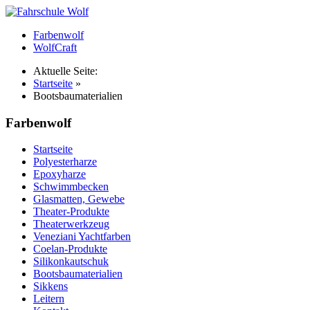
Farbenwolf
WolfCraft
Aktuelle Seite:
Startseite
»
Bootsbaumaterialien
Farbenwolf
Startseite
Polyesterharze
Epoxyharze
Schwimmbecken
Glasmatten, Gewebe
Theater-Produkte
Theaterwerkzeug
Veneziani Yachtfarben
Coelan-Produkte
Silikonkautschuk
Bootsbaumaterialien
Sikkens
Leitern