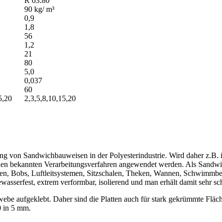
R 63.80
90 kg/ m³
0,9
1,8
56
1,2
21
80
5,0
0,037
60
5,20
2,3,5,8,10,15,20
ng von Sandwichbauweisen in der Polyesterindustrie. Wird daher z.B. 
len bekannten Verarbeitungsverfahren angewendet werden. Als Sandwic
n, Bobs, Luftleitsystemen, Sitzschalen, Theken, Wannen, Schwimmbe
ewasserfest, extrem verformbar, isolierend und man erhält damit sehr s
ewebe aufgeklebt. Daher sind die Platten auch für stark gekrümmte Fläc
0 in 5 mm.