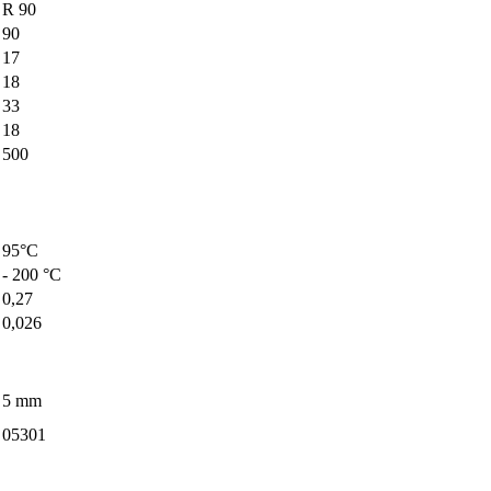
R 90
90
17
18
33
18
500
95°C
- 200 °C
0,27
0,026
5 mm
05301