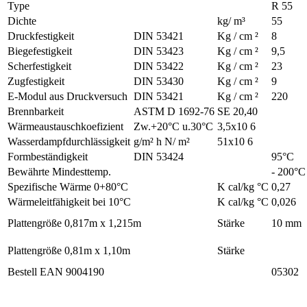
Type
R 55
Dichte
kg/ m³
55
Druckfestigkeit
DIN 53421
Kg / cm ²
8
Biegefestigkeit
DIN 53423
Kg / cm ²
9,5
Scherfestigkeit
DIN 53422
Kg / cm ²
23
Zugfestigkeit
DIN 53430
Kg / cm ²
9
E-Modul aus Druckversuch
DIN 53421
Kg / cm ²
220
Brennbarkeit
ASTM D 1692-76
SE 20,40
Wärmeaustauschkoefizient
Zw.+20°C u.30°C
3,5x10 6
Wasserdampfdurchlässigkeit
g/m² h N/ m²
51x10 6
Formbeständigkeit
DIN 53424
95°C
Bewährte Mindesttemp.
- 200°C
Spezifische Wärme 0+80°C
K cal/kg °C
0,27
Wärmeleitfähigkeit bei 10°C
K cal/kg °C
0,026
Plattengröße 0,817m x 1,215m
Stärke
10 mm
Plattengröße 0,81m x 1,10m
Stärke
Bestell EAN 9004190
05302