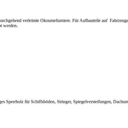
durchgehend verleimte Okoumefurniere. Für Aufbauteile auf Fahrzeugen
bt werden.
s Sperrholz für Schiffsböden, Stringer, Spiegelversteifungen, Dachunte