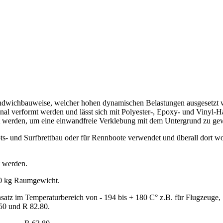
e Sandwichbauweise, welcher hohen dynamischen Belastungen ausgesetzt
l verformt werden und lässt sich mit Polyester-, Epoxy- und Vinyl-Har
t werden, um eine einwandfreie Verklebung mit dem Untergrund zu gew
ots- und Surfbrettbau oder für Rennboote verwendet und überall dort w
t werden.
90 kg Raumgewicht.
nsatz im Temperaturbereich von - 194 bis + 180 C° z.B. für Flugzeug
50 und R 82.80.