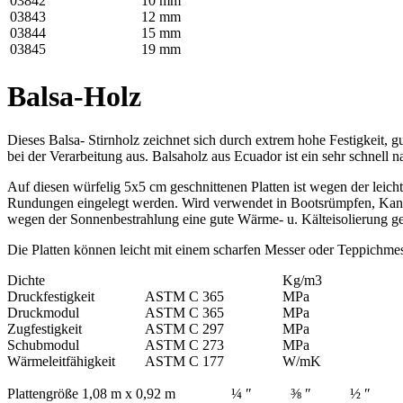
03842
10 mm
03843
12 mm
03844
15 mm
03845
19 mm
Balsa-Holz
Dieses Balsa- Stirnholz zeichnet sich durch extrem hohe Festigkeit, g
bei der Verarbeitung aus. Balsaholz aus Ecuador ist ein sehr schnel
Auf diesen würfelig 5x5 cm geschnittenen Platten ist wegen der leic
Rundungen eingelegt werden. Wird verwendet in Bootsrümpfen, Kanus,
wegen der Sonnenbestrahlung eine gute Wärme- u. Kälteisolierung gef
Die Platten können leicht mit einem scharfen Messer oder Teppichmes
Dichte
Kg/m3
Druckfestigkeit
ASTM C 365
MPa
Druckmodul
ASTM C 365
MPa
Zugfestigkeit
ASTM C 297
MPa
Schubmodul
ASTM C 273
MPa
Wärmeleitfähigkeit
ASTM C 177
W/mK
Plattengröße 1,08 m x 0,92 m
¼ ″
⅜ ″
½ ″