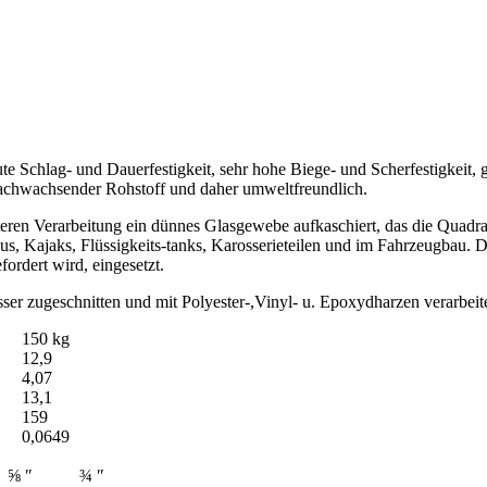
ute Schlag- und Dauerfestigkeit, sehr hohe Biege- und Scherfestigkeit, 
l nachwachsender Rohstoff und daher umweltfreundlich.
hteren Verarbeitung ein dünnes Glasgewebe aufkaschiert, das die Quadra
 Kajaks, Flüssigkeits-tanks, Karosserieteilen und im Fahrzeugbau. D
ordert wird, eingesetzt.
ser zugeschnitten und mit Polyester-,Vinyl- u. Epoxydharzen verarbeit
150 kg
12,9
4,07
13,1
159
0,0649
⅝ ″
¾ ″