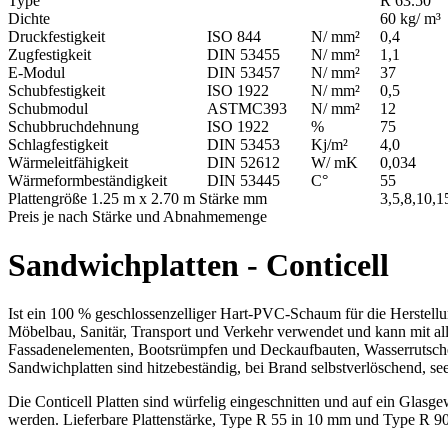
Type
R 63.50
Dichte
60 kg/ m³
Druckfestigkeit
ISO 844
N/ mm²
0,4
Zugfestigkeit
DIN 53455
N/ mm²
1,1
E-Modul
DIN 53457
N/ mm²
37
Schubfestigkeit
ISO 1922
N/ mm²
0,5
Schubmodul
ASTMC393
N/ mm²
12
Schubbruchdehnung
ISO 1922
%
75
Schlagfestigkeit
DIN 53453
Kj/m²
4,0
Wärmeleitfähigkeit
DIN 52612
W/ mK
0,034
Wärmeformbeständigkeit
DIN 53445
C°
55
Plattengröße 1.25 m x 2.70 m Stärke mm
3,5,8,10,1
Preis je nach Stärke und Abnahmemenge
Sandwichplatten - Conticell
Ist ein 100 % geschlossenzelliger Hart-PVC-Schaum für die Herstellu
Möbelbau, Sanitär, Transport und Verkehr verwendet und kann mit al
Fassadenelementen, Bootsrümpfen und Deckaufbauten, Wasserrutsche
Sandwichplatten sind hitzebeständig, bei Brand selbstverlöschend, se
Die Conticell Platten sind würfelig eingeschnitten und auf ein Glasg
werden. Lieferbare Plattenstärke, Type R 55 in 10 mm und Type R 9