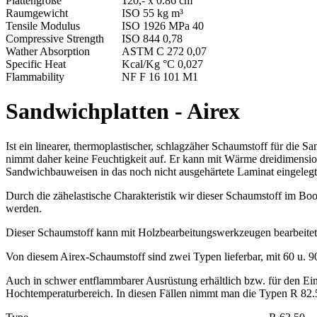
Plattengröße
120,- x 0.86 cm
Raumgewicht
ISO 55 kg m³
Tensile Modulus
ISO 1926 MPa 40
Compressive Strength
ISO 844 0,78
Wather Absorption
ASTM C 272 0,07
Specific Heat
Kcal/Kg °C 0,027
Flammability
NF F 16 101 M1
Sandwichplatten - Airex
Ist ein linearer, thermoplastischer, schlagzäher Schaumstoff für di
nimmt daher keine Feuchtigkeit auf. Er kann mit Wärme dreidimensiona
Sandwichbauweisen in das noch nicht ausgehärtete Laminat eingeleg
Durch die zähelastische Charakteristik wir dieser Schaumstoff im Bo
werden.
Dieser Schaumstoff kann mit Holzbearbeitungswerkzeugen bearbeite
Von diesem Airex-Schaumstoff sind zwei Typen lieferbar, mit 60 u. 
Auch in schwer entflammbarer Ausrüstung erhältlich bzw. für den Ei
Hochtemperaturbereich. In diesen Fällen nimmt man die Typen R 82.