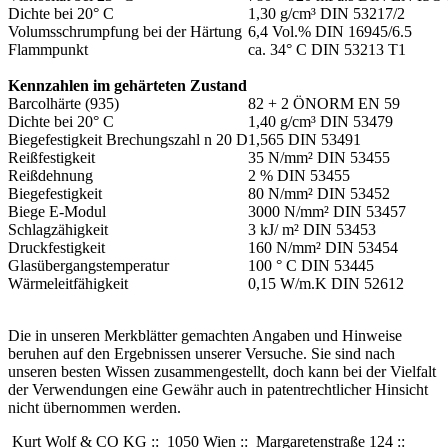
Dichte bei 20° C
1,30 g/cm³ DIN 53217/2
Volumsschrumpfung bei der Härtung
6,4 Vol.% DIN 16945/6.5
Flammpunkt
ca. 34° C DIN 53213 T1
Kennzahlen im gehärteten Zustand
Barcolhärte (935)
82 + 2 ÖNORM EN 59
Dichte bei 20° C
1,40 g/cm³ DIN 53479
Biegefestigkeit Brechungszahl n 20 D
1,565 DIN 53491
Reißfestigkeit
35 N/mm² DIN 53455
Reißdehnung
2 % DIN 53455
Biegefestigkeit
80 N/mm² DIN 53452
Biege E-Modul
3000 N/mm² DIN 53457
Schlagzähigkeit
3 kJ/ m² DIN 53453
Druckfestigkeit
160 N/mm² DIN 53454
Glasübergangstemperatur
100 ° C DIN 53445
Wärmeleitfähigkeit
0,15 W/m.K DIN 52612
Die in unseren Merkblätter gemachten Angaben und Hinweise
beruhen auf den Ergebnissen unserer Versuche. Sie sind nach
unseren besten Wissen zusammengestellt, doch kann bei der Vielfalt
der Verwendungen eine Gewähr auch in patentrechtlicher Hinsicht
nicht übernommen werden.
Kurt Wolf & CO KG
::
1050 Wien
::
Margaretenstraße 124
::