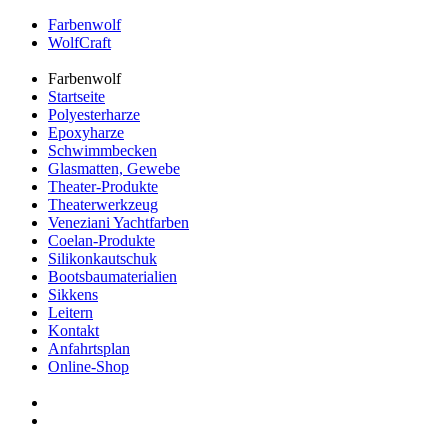
Farbenwolf
WolfCraft
Farbenwolf
Startseite
Polyesterharze
Epoxyharze
Schwimmbecken
Glasmatten, Gewebe
Theater-Produkte
Theaterwerkzeug
Veneziani Yachtfarben
Coelan-Produkte
Silikonkautschuk
Bootsbaumaterialien
Sikkens
Leitern
Kontakt
Anfahrtsplan
Online-Shop