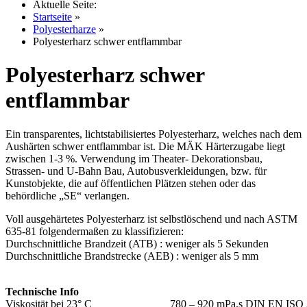
Aktuelle Seite:
Startseite
»
Polyesterharze
»
Polyesterharz schwer entflammbar
Polyesterharz schwer
entflammbar
Ein transparentes, lichtstabilisiertes Polyesterharz, welches nach dem
Aushärten schwer entflammbar ist. Die MÄK Härterzugabe liegt
zwischen 1-3 %. Verwendung im Theater- Dekorationsbau,
Strassen- und U-Bahn Bau, Autobusverkleidungen, bzw. für
Kunstobjekte, die auf öffentlichen Plätzen stehen oder das
behördliche „SE“ verlangen.
Voll ausgehärtetes Polyesterharz ist selbstlöschend und nach ASTM
635-81 folgendermaßen zu klassifizieren:
Durchschnittliche Brandzeit (ATB) : weniger als 5 Sekunden
Durchschnittliche Brandstrecke (AEB) : weniger als 5 mm
Technische Info
Viskosität bei 23° C
780 – 920 mPa.s DIN EN ISO