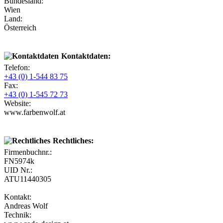
Bundesland:
Wien
Land:
Österreich
Kontaktdaten:
Telefon:
+43 (0) 1-544 83 75
Fax:
+43 (0) 1-545 72 73
Website:
www.farbenwolf.at
Rechtliches:
Firmenbuchnr.:
FN5974k
UID Nr.:
ATU11440305
Kontakt:
Andreas Wolf
Technik: